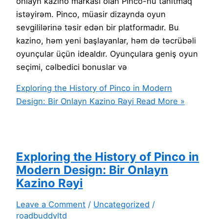
onlayn kazino markası olan Pinco-nu tanıtmaq
istəyirəm. Pinco, müasir dizaynda oyun
sevgililərinə təsir edən bir platformadır. Bu
kazino, həm yeni başlayanlar, həm də təcrübəli
oyunçular üçün idealdır. Oyunçulara geniş oyun
seçimi, cəlbedici bonuslar və
Exploring the History of Pinco in Modern
Design: Bir Onlayn Kazino Rəyi
Read More »
Exploring the History of Pinco in
Modern Design: Bir Onlayn
Kazino Rəyi
Leave a Comment
/
Uncategorized
/
roadbuddyltd