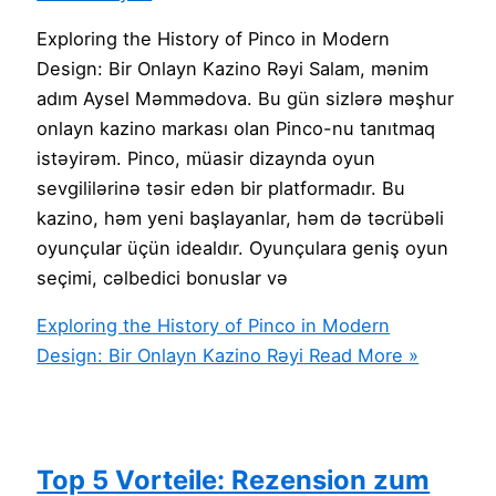
Exploring the History of Pinco in Modern
Design: Bir Onlayn Kazino Rəyi Salam, mənim
adım Aysel Məmmədova. Bu gün sizlərə məşhur
onlayn kazino markası olan Pinco-nu tanıtmaq
istəyirəm. Pinco, müasir dizaynda oyun
sevgililərinə təsir edən bir platformadır. Bu
kazino, həm yeni başlayanlar, həm də təcrübəli
oyunçular üçün idealdır. Oyunçulara geniş oyun
seçimi, cəlbedici bonuslar və
Exploring the History of Pinco in Modern
Design: Bir Onlayn Kazino Rəyi
Read More »
Top 5 Vorteile: Rezension zum