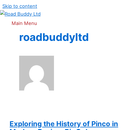
Skip to content
Main Menu
roadbuddyltd
Exploring the History of Pinco in