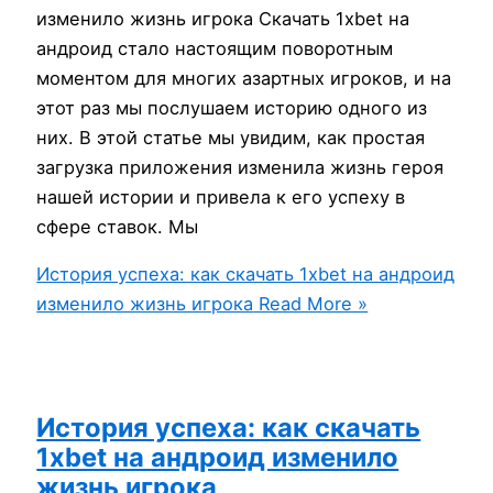
изменило жизнь игрока Скачать 1xbet на
андроид стало настоящим поворотным
моментом для многих азартных игроков, и на
этот раз мы послушаем историю одного из
них. В этой статье мы увидим, как простая
загрузка приложения изменила жизнь героя
нашей истории и привела к его успеху в
сфере ставок. Мы
История успеха: как скачать 1xbet на андроид
изменило жизнь игрока
Read More »
История успеха: как скачать
1xbet на андроид изменило
жизнь игрока