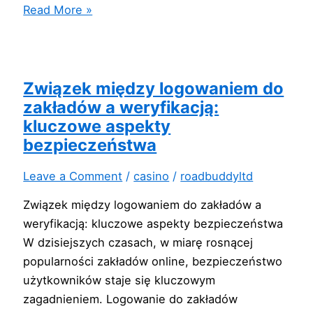
Read More »
Związek między logowaniem do
zakładów a weryfikacją:
kluczowe aspekty
bezpieczeństwa
Leave a Comment
/
casino
/
roadbuddyltd
Związek między logowaniem do zakładów a
weryfikacją: kluczowe aspekty bezpieczeństwa
W dzisiejszych czasach, w miarę rosnącej
popularności zakładów online, bezpieczeństwo
użytkowników staje się kluczowym
zagadnieniem. Logowanie do zakładów