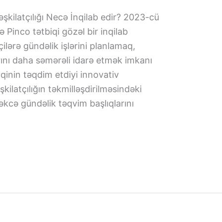
şkilatçılığı Necə İnqilab edir? 2023-cü
də Pinco tətbiqi gözəl bir inqilab
çilərə gündəlik işlərini planlamaq,
arını daha səmərəli idarə etmək imkanı
iqinin təqdim etdiyi innovativ
kilatçılığın təkmilləşdirilməsindəki
əkcə gündəlik təqvim başlıqlarını