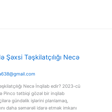
ə Şəxsi Təşkilatçılığı Necə
ha638@gmail.com
şkilatçılığı Necə İnqilab edir? 2023-cü
də Pinco tətbiqi gözəl bir inqilab
çilərə gündəlik işlərini planlamaq,
arını daha səmərəli idarə etmək imkanı