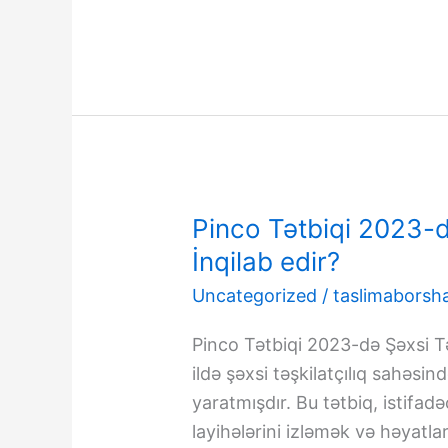
Pinco Tətbiqi 2023-d
Pinco
Tətbiqi
İnqilab edir?
2023-
Uncategorized
/
taslimabors
də
Şəxsi
Pinco Tətbiqi 2023-də Şəxsi Tə
Təşkilatçılığı
ildə şəxsi təşkilatçılıq sahəsin
Necə
yaratmışdır. Bu tətbiq, istifadə
İnqilab
layihələrini izləmək və həyatl