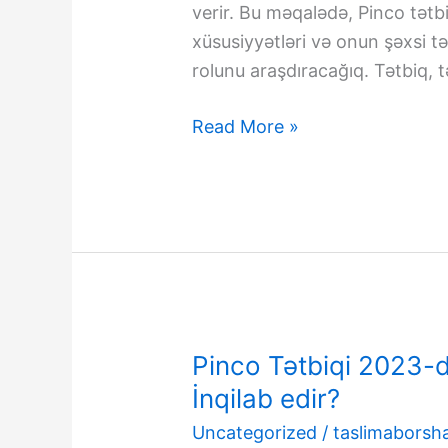
edir?
verir. Bu məqalədə, Pinco tətb
xüsusiyyətləri və onun şəxsi təş
rolunu araşdıracağıq. Tətbiq, t
Read More »
Pinco Tətbiqi 2023-d
Pinco
Tətbiqi
İnqilab edir?
2023-
Uncategorized
/
taslimabors