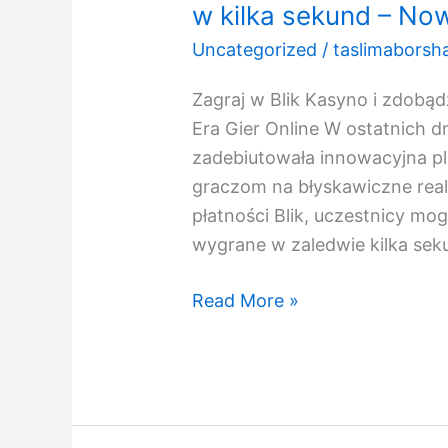
w
w kilka sekund – Now
Blik
Uncategorized
/
taslimabors
Kasyno
i
Zagraj w Blik Kasyno i zdobą
zdobądź
Era Gier Online W ostatnich d
Twoją
zadebiutowała innowacyjna p
wygraną
graczom na błyskawiczne real
w
płatności Blik, uczestnicy mo
kilka
wygrane w zaledwie kilka sek
sekund
–
Read More »
Nowa
Era
Gier
Online