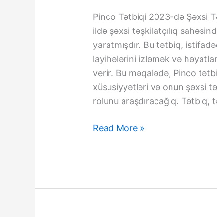
də
Şəxsi
Pinco Tətbiqi 2023-də Şəxsi Tə
Təşkilatçılığı
ildə şəxsi təşkilatçılıq sahəsin
Necə
yaratmışdır. Bu tətbiq, istifadə
İnqilab
layihələrini izləmək və həyatl
edir?
verir. Bu məqalədə, Pinco tətb
xüsusiyyətləri və onun şəxsi təş
rolunu araşdıracağıq. Tətbiq, t
Read More »