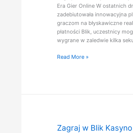
zdobądź
Era Gier Online W ostatnich d
Twoją
zadebiutowała innowacyjna p
wygraną
graczom na błyskawiczne real
w
płatności Blik, uczestnicy mo
kilka
wygrane w zaledwie kilka sek
sekund
–
Read More »
Nowa
Era
Gier
Online
Zagraj w Blik Kasyn
Zagraj