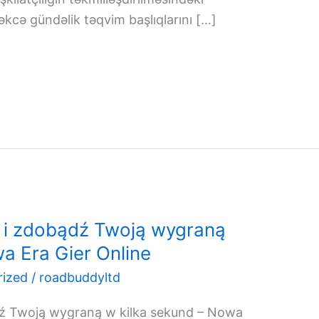
əkcə gündəlik təqvim başlıqlarını […]
o i zdobądź Twoją wygraną
a Era Gier Online
rized
/
roadbuddyltd
dź Twoją wygraną w kilka sekund – Nowa