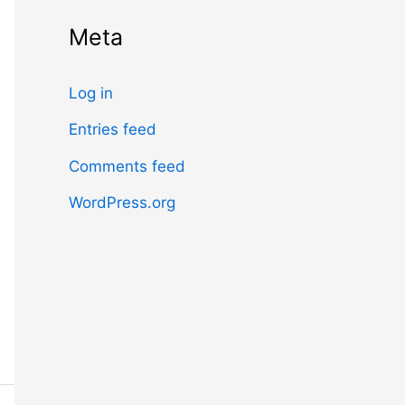
Meta
Log in
Entries feed
Comments feed
WordPress.org