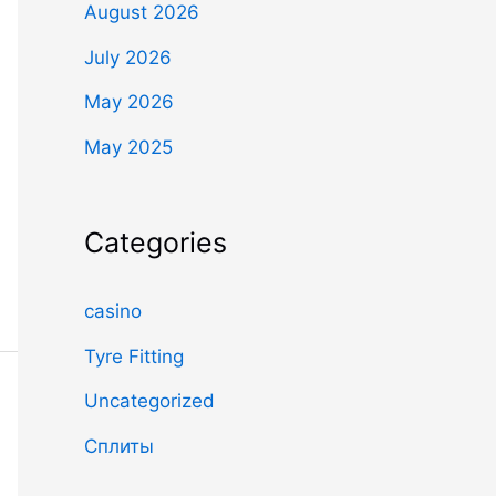
August 2026
July 2026
May 2026
May 2025
Categories
casino
Tyre Fitting
Uncategorized
Сплиты